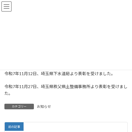
コ
ナ
株式会社地研コンサルタンツ
ン
ビ
テ
ゲ
ン
ー
ツ
シ
表彰実績を更新しました。
へ
ョ
ス
ン
最
2026年1月27日
2026年1月27日
admin
終
キ
に
更
ッ
移
新
日
プ
動
時
トップページ
ブログ
お知らせ
表彰実績を更新しました。
:
令和7年11月12日、埼玉県下水道局より表彰を受けました。
令和7年11月27日、埼玉県秩父県土整備事務所より表彰を受けまし
た。
お知らせ
カテゴリー
前の記事